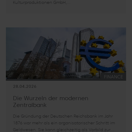
Kulturproduktionen GmbH,…
Artikel lesen: Vielfältiger Live-Musik-Mix im Applaus Garten
KATEGORIE:
FINANCE
28.04.2026
Die Wurzeln der modernen
Zentralbank
Die Gründung der Deutschen Reichsbank im Jahr
1876 war mehr als ein organisatorischer Schritt im
Geldwesen. Sie kann gleichzeitig als Vorbild zur…