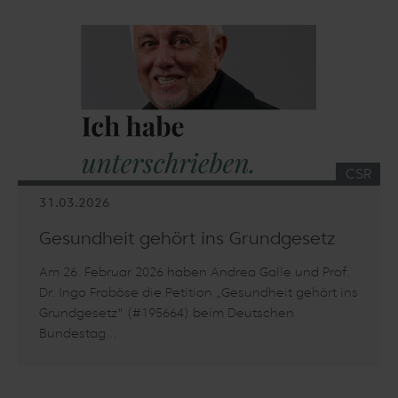
KATEGO
CSR
31.03.2026
Gesundheit gehört ins Grundgesetz
Am 26. Februar 2026 haben Andrea Galle und Prof.
Dr. Ingo Froböse die Petition „Gesundheit gehört ins
Grundgesetz" (#195664) beim Deutschen
Bundestag…
Artikel lesen: Gesundheit gehört ins Grundgesetz