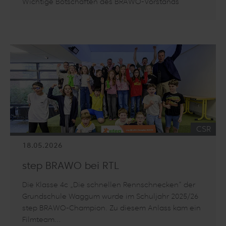
Wichtige Botschaften des BRAWO-Vorstands
Artikel lesen: „Die Einlagen unserer Kunden sind sicher“
KATEGO
CSR
18.05.2026
step BRAWO bei RTL
Die Klasse 4c „Die schnellen Rennschnecken“ der
Grundschule Waggum wurde im Schuljahr 2025/26
step BRAWO-Champion. Zu diesem Anlass kam ein
Filmteam…