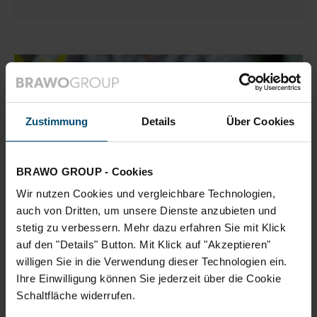
Artikel lesen: Die Wurzeln der modernen Zentralbank
Zustimmung
Details
Über Cookies
KATEGORIE:
BRAWO GROUP - Cookies
FINANCE
Wir nutzen Cookies und vergleichbare Technologien,
23.04.2026
auch von Dritten, um unsere Dienste anzubieten und
Mehr Transparenz fürs Geld
stetig zu verbessern. Mehr dazu erfahren Sie mit Klick
auf den "Details" Button. Mit Klick auf "Akzeptieren"
In einer Zeit, in der Lebenssituationen dynamischer
willigen Sie in die Verwendung dieser Technologien ein.
denn je sind, gewinnt der regelmäßige Blick auf die
Ihre Einwilligung können Sie jederzeit über die Cookie
eigene finanzielle Lage an Bedeutung.…
Schaltfläche widerrufen.
Artikel lesen: Mehr Transparenz fürs Geld