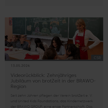
Artikel lesen: step BRAWO bei RTL
KATEGO
CSR
13.05.2026
Videorückblick: Zehnjähriges
Jubiläum von brotZeit in der BRAWO-
Region
Seit zehn Jahren pflegen der Verein brotZeit e. V.
und United Kids Foundations, das Kindernetzwerk
der BRAWO GROUP, eine enge Partnerschaft. Das