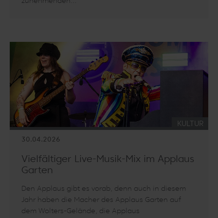
zunehmenden…
Artikel lesen: Cyberangriffe im digitalisierten Alltag
KATEGORIE
KULTUR
30.04.2026
Vielfältiger Live-Musik-Mix im Applaus
Garten
Den Applaus gibt es vorab, denn auch in diesem
Jahr haben die Macher des Applaus Garten auf
dem Wolters-Gelände, die Applaus