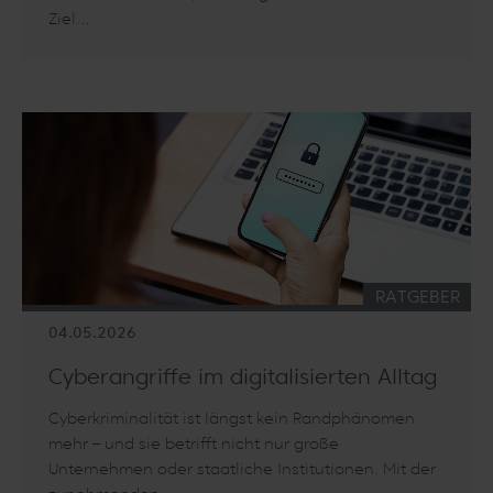
Ziel…
Artikel lesen: Videorückblick: Zehnjähriges Jubiläum von bro
KATEGORIE:
RATGEBER
04.05.2026
Cyberangriffe im digitalisierten Alltag
Cyberkriminalität ist längst kein Randphänomen
mehr – und sie betrifft nicht nur große
Unternehmen oder staatliche Institutionen. Mit der