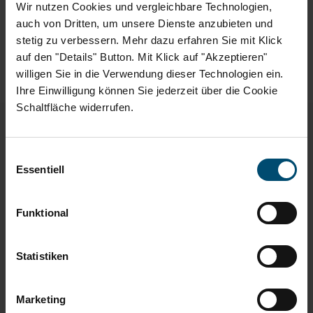
abbestellen.
*
Wir nutzen Cookies und vergleichbare Technologien,
auch von Dritten, um unsere Dienste anzubieten und
stetig zu verbessern. Mehr dazu erfahren Sie mit Klick
auf den "Details" Button. Mit Klick auf "Akzeptieren"
willigen Sie in die Verwendung dieser Technologien ein.
Ihre Einwilligung können Sie jederzeit über die Cookie
Schaltfläche widerrufen.
Interviewanfrage
Einwilligungsauswahl
Sie haben Fragen an uns oder suchen für Ihre
Essentiell
journalistische Arbeit einen Experten? Wir
unterstützen Sie gern. Füllen Sie bitte einfach das
Funktional
nachstehende Formular aus. Daraufhin werden wir
uns kurzfristig bei Ihnen melden.
Statistiken
Wir freuen uns auf Ihre Anfrage.
Marketing