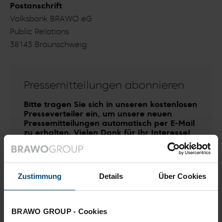
Postanschrift
Volksbank BRAWO eG
Public Relations
38143 Braunschweig
Pressemitteilungen abonnieren
Bitte tragen Sie sich in unseren kostenlosen
Presseverteiler ein, um unsere neuen
Pressemitteilungen automatisch per E-Mail
zu erhalten. Vielen Dank für Ihr Interesse!
Zustimmung
Details
Über Cookies
Mit der Anmeldung akzeptieren Sie die
Datenschutzerklärung
. Sie können den
Benachrichtigungsservice jederzeit
BRAWO GROUP - Cookies