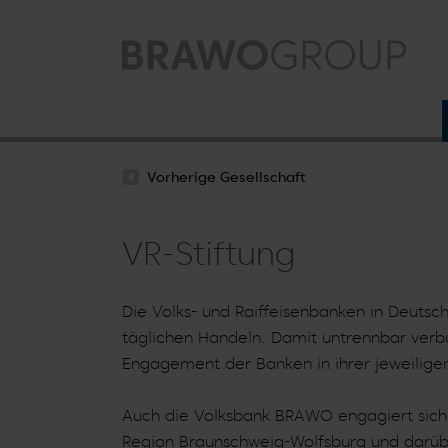
Zum Hauptinhalt springen
Vorherige Gesellschaft
VR-Stiftung
Die Volks- und Raiffeisenbanken in Deuts
täglichen Handeln. Damit untrennbar verbu
Engagement der Banken in ihrer jeweilige
Auch die Volksbank BRAWO engagiert sich d
Region Braunschweig-Wolfsburg und darüber