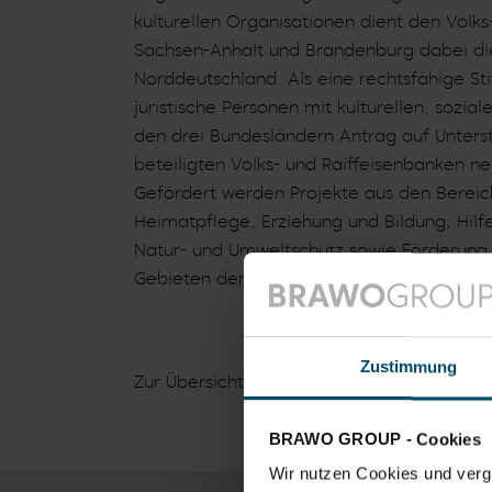
kulturellen Organisationen dient den Volk
Sachsen-Anhalt und Brandenburg dabei die 
Norddeutschland. Als eine rechtsfähige St
juristische Personen mit kulturellen, soz
den drei Bundesländern Antrag auf Unters
beteiligten Volks- und Raiffeisenbanken
Gefördert werden Projekte aus den Bereic
Heimatpflege, Erziehung und Bildung, Hilf
Natur- und Umweltschutz sowie Förderung i
Gebieten der Kultur und des Völkerverst
Zustimmung
Zur Übersicht
BRAWO GROUP - Cookies
Wir nutzen Cookies und vergl