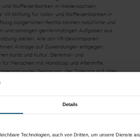
s- und Raiffeisenbanken in Niedersachsen,
VR-Stiftung für Volks- und Raiffeisenbanken in
iftung bürgerlichen Rechts können natürliche und
ialen und sonstigen gemeinnützigen Aufgaben aus
tützung stellen. Alle am VR-Gewinnsparen
 nehmen Anträge auf Zuwendungen entgegen.
hen Kunst und Kultur, Denkmal- und
e für Menschen mit Handicap und Altenhilfe,
nternationaler Gesinnung, der Toleranz auf allen
ändigungsgedankens.
Details
eichbare Technologien, auch von Dritten, um unsere Dienste anz