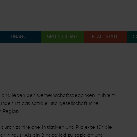
FINANCE
GREEN ENERGY
REAL ESTATE
C
Menü öffnen: Finance
Menü öffnen: Green En
Menü 
chland leben den Gemeinschaftsgedanken in ihrem
nden ist das soziale und gesellschaftliche
n Region.
urch zahlreiche Initiativen und Projekte für die
 hinaus. Als ein Bindeglied zu sozialen und