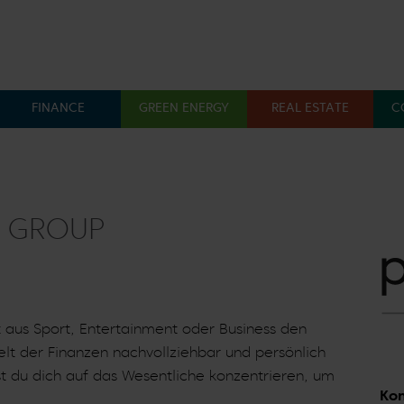
FINANCE
GREEN ENERGY
REAL ESTATE
C
Menü öffnen: Finance
Menü öffnen: Green En
Menü 
O GROUP
it aus Sport, Entertainment oder Business den
elt der Finanzen nachvollziehbar und persönlich
t du dich auf das Wesentliche konzentrieren, um
Kon