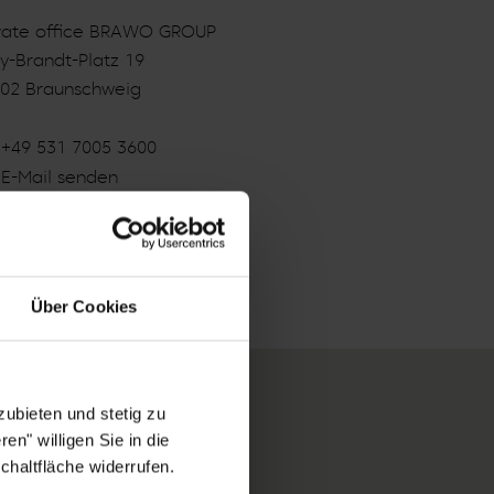
vate office BRAWO GROUP
ly-Brandt-Platz 19
02 Braunschweig
+49 531 7005 3600
E-Mail senden
Website besuchen
Über Cookies
ubieten und stetig zu
en" willigen Sie in die
chaltfläche widerrufen.