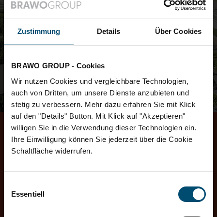
Zustimmung
Details
Über Cookies
BRAWO GROUP - Cookies
Wir nutzen Cookies und vergleichbare Technologien,
auch von Dritten, um unsere Dienste anzubieten und
stetig zu verbessern. Mehr dazu erfahren Sie mit Klick
auf den "Details" Button. Mit Klick auf "Akzeptieren"
willigen Sie in die Verwendung dieser Technologien ein.
Full-Service rund um Immobilien
Ihre Einwilligung können Sie jederzeit über die Cookie
Schaltfläche widerrufen.
Möchten Sie eine Immobilie kaufen oder verkaufen?
Benötigen Sie eine Finanzierung, Hilfe bei der
Planung und Projektentwicklung oder Unterstützung
Einwilligungsauswahl
bei der Rückbildung einer Immobilie?
Essentiell