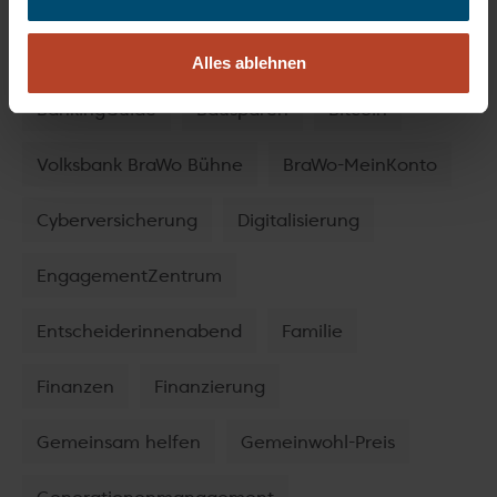
Geldanlage
Sicherheit
Sparen
Alles ablehnen
BankingGuide
Bausparen
Bitcoin
Volksbank BraWo Bühne
BraWo-MeinKonto
Cyberversicherung
Digitalisierung
EngagementZentrum
Entscheiderinnenabend
Familie
Finanzen
Finanzierung
Gemeinsam helfen
Gemeinwohl-Preis