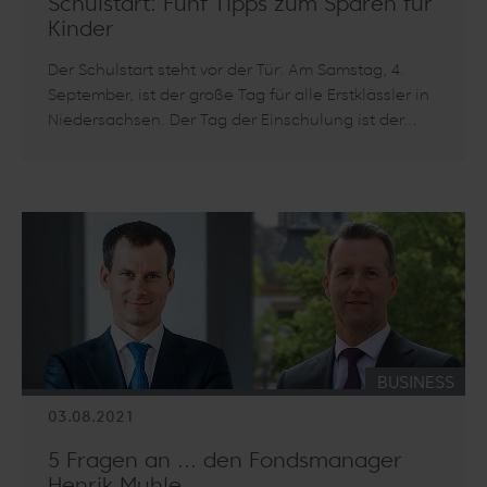
Schulstart: Fünf Tipps zum Sparen für
Kinder
Der Schulstart steht vor der Tür: Am Samstag, 4.
September, ist der große Tag für alle Erstklässler in
Niedersachsen. Der Tag der Einschulung ist der…
Artikel lesen: Schulstart: Fünf Tipps zum Sparen für Kinder
KATEGORIE:
BUSINESS
03.08.2021
5 Fragen an ... den Fondsmanager
Henrik Muhle