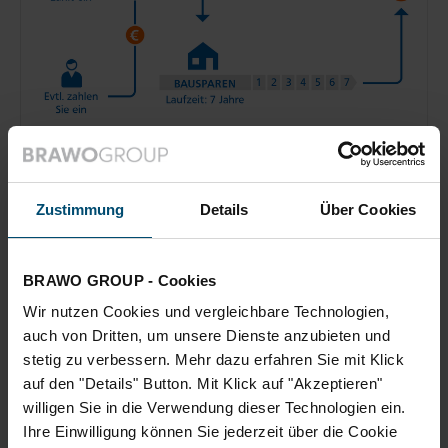
KATEGORIE:
RATGEBER
02.08.2021
Zustimmung
Details
Über Cookies
Kein Geld verschenken: Mit
vermögenswirksamen Leistungen
monatlich sparen
BRAWO GROUP - Cookies
Von Beginn an schon an die Zukunft zu denken
Wir nutzen Cookies und vergleichbare Technologien,
zahlt sich aus – wortwörtlich. Denn mit
auch von Dritten, um unsere Dienste anzubieten und
vermögenswirksamen Leistungen (VL) können auch
stetig zu verbessern. Mehr dazu erfahren Sie mit Klick
Sie gleich doppelt…
auf den "Details" Button. Mit Klick auf "Akzeptieren"
willigen Sie in die Verwendung dieser Technologien ein.
Artikel lesen: Kein Geld verschenken: Mit vermögenswirksam
Ihre Einwilligung können Sie jederzeit über die Cookie