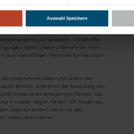
t Praxisimpulsen
Volksba
(Vorsta
 und Unternehmer nahmen an der
Auswahl Speichern
Evangel
erten engagiert und brachten praxisnahe
Foto: I
erk bietet eine Plattform, um die Werte der
rnehmensalltag zu verankern. Wir schaffen
ingungen, damit unsere Unternehmen nicht
n auch die richtigen Menschen für ihre Vision
in des Unternehmerzirkels und Leiterin der
olksbank BRAWO, unterstrich die Bedeutung des
rkel Sickte ist ein einzigartiges Format, das
ng in unserer Region fördert. Wir freuen uns,
oßen Zuspruch erfährt und wir so den
h intensivieren können.“