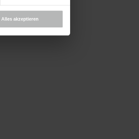
nk BRAWO), Tobias Henkel
ndsvorsitzender der
Alles akzeptieren
ischen Stiftung Neuerkerode) /
sabell Massel