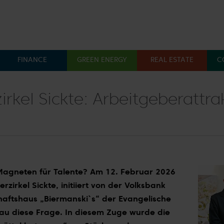
FINANCE
GREEN ENERGY
REAL ESTATE
C
Menü öffnen: Finance
Menü öffnen: Green En
Menü 
rkel Sickte: Arbeitgeberattrak
Magneten für Talente? Am 12. Februar 2026
rzirkel Sickte, initiiert von der Volksbank
ftshaus „Biermanski`s“ der Evangelische
au diese Frage. In diesem Zuge wurde die