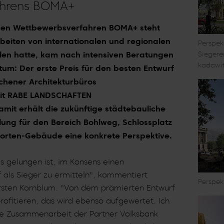
ahrens BOMA+
iven Wettbewerbsverfahren BOMA+ steht
Arbeiten von internationalen und regionalen
Perspek
len hatte, kam nach intensiven Beratungen
Siegere
kadawit
um: Der erste Preis für den besten Entwurf
hener Architekturbüros
mit RABE LANDSCHAFTEN
amit erhält die zukünftige städtebauliche
ung für den Bereich Bohlweg, Schlossplatz
orten-Gebäude eine konkrete Perspektive.
es gelungen ist, im Konsens einen
 als Sieger zu ermitteln", kommentiert
Perspek
rsten Kornblum. "Von dem prämierten Entwurf
ofitieren, das wird ebenso aufgewertet. Ich
te Zusammenarbeit der Partner Volksbank