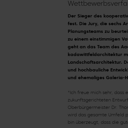
Wettbewerbsverf
Der Sieger des kooperat
fest. Die Jury, die sechs 
Planungsteams zu beurtei
zu einem einstimmigen Vot
geht an das Team des Aac
kadawittfeldarchitektur 
Landschaftsarchitektur. D
und hochbauliche Entwickl
und ehemaliges Galeria-H
"Ich freue mich sehr, dass 
zukunftsgerichteten Entwurf
Oberbürgermeister Dr. Tho
wird das gesamte Umfeld pr
bin überzeugt, dass die gu