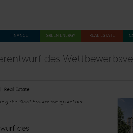
FINANCE
GREEN ENERGY
REAL ESTATE
C
Menü öffnen: Finance
Menü öffnen: Green En
Menü 
gerentwurf des Wettbewerbsve
|
Real Estate
ung der Stadt Braunschweig und der
twurf des