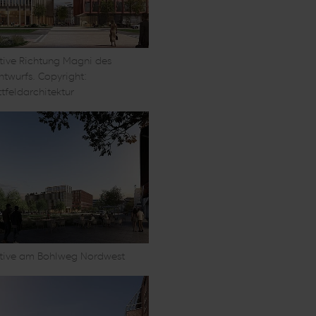
tive Richtung Magni des
ntwurfs. Copyright:
tfeldarchitektur
tive am Bohlweg Nordwest