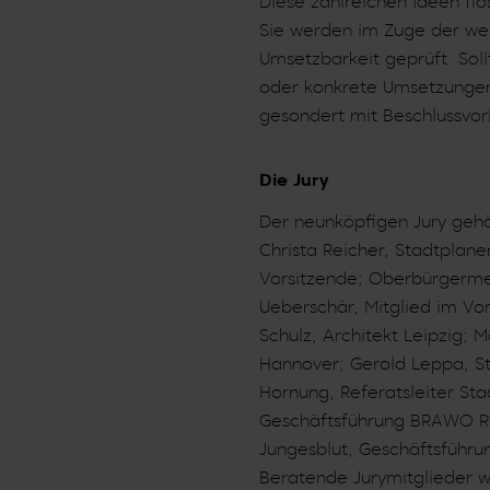
Diese zahlreichen Ideen fl
Sie werden im Zuge der wei
Umsetzbarkeit geprüft. Sol
oder konkrete Umsetzungen
gesondert mit Beschlussvo
Die Jury
Der neunköpfigen Jury gehö
Christa Reicher, Stadtplane
Vorsitzende; Oberbürgermei
Ueberschär, Mitglied im Vo
Schulz, Architekt Leipzig; 
Hannover; Gerold Leppa, St
Hornung, Referatsleiter Sta
Geschäftsführung BRAWO R
Jungesblut, Geschäftsführ
Beratende Jurymitglieder w