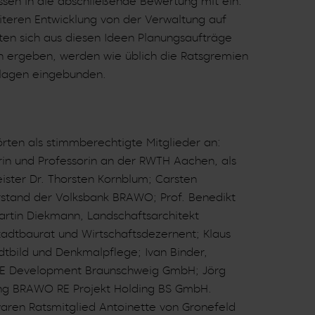
ossen in die abschließende Bewertung mit ein.
teren Entwicklung von der Verwaltung auf
lten sich aus diesen Ideen Planungsaufträge
 ergeben, werden wie üblich die Ratsgremien
rlagen eingebunden.
rten als stimmberechtigte Mitglieder an:
rin und Professorin an der RWTH Aachen, als
ster Dr. Thorsten Kornblum; Carsten
rstand der Volksbank BRAWO; Prof. Benedikt
Martin Diekmann, Landschaftsarchitekt
adtbaurat und Wirtschaftsdezernent; Klaus
dtbild und Denkmalpflege; Ivan Binder,
E Development Braunschweig GmbH; Jörg
ung BRAWO RE Projekt Holding BS GmbH.
aren Ratsmitglied Antoinette von Gronefeld