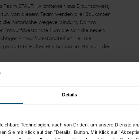
das Team STAUTH Architekten aus Braunschweig
ektur. Von diesem Team werden drei Baukörper
st die historische Wegeverbindung Damm-
 Entwurfsbestandteil um die sich die neuen
htiger Entwurfsbestandteil ist hier die
 gestaltete Haltestelle Schloss im Bereich des
as Team EMI Architekt*innen aus Zürich mit Lars
. Auch hier sind es drei Baukörper, die sich
dung gruppieren. Bei dieser Arbeit wurde
wertige Durcharbeitung der Grundrisse gelobt.
Details
e aber ein zehngeschossiger Wohnturm direkt
chossige Bebauung des Magniviertels
eichbare Technologien, auch von Dritten, um unsere Dienste anz
n Sie mit Klick auf den "Details" Button. Mit Klick auf "Akzeptier
rde vergeben: an das Team KSP ENGEL GmbH