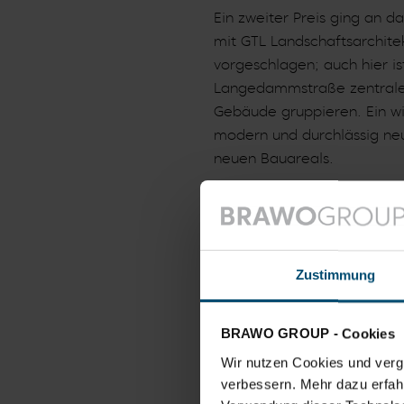
Ein zweiter Preis ging an 
mit GTL Landschaftsarchit
vorgeschlagen; auch hier i
Langedammstraße zentraler
Gebäude gruppieren. Ein wic
modern und durchlässig neu
neuen Bauareals.
Ein dritter Preis ging an d
Ruge Landschaftsarchitekten
um die neue Ost-Westverbin
insbesondere die sehr hoch
Zustimmung
Überwiegend kritisch wurd
angrenzend an die vierges
BRAWO GROUP - Cookies
angesehen.
Wir nutzen Cookies und vergl
verbessern. Mehr dazu erfahre
Auch ein vierter Preis wu