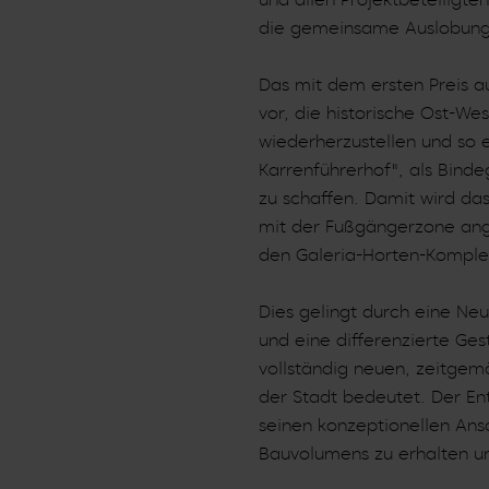
die gemeinsame Auslobung d
Das mit dem ersten Preis a
vor, die historische Ost
wiederherzustellen und so 
Karrenführerhof", als Bind
zu schaffen. Damit wird das
mit der Fußgängerzone ang
den Galeria-Horten-Kompl
Dies gelingt durch eine Ne
und eine differenzierte Ges
vollständig neuen, zeitgemä
der Stadt bedeutet. Der Ent
seinen konzeptionellen Ans
Bauvolumens zu erhalten u