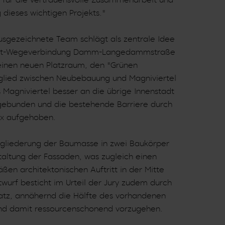
ieses wichtigen Projekts."
usgezeichnete Team schlägt als zentrale Idee
-West-Wegeverbindung Damm-Langedammstraße
einen neuen Platzraum, den "Grünen
eglied zwischen Neubebauung und Magniviertel
 Magniviertel besser an die übrige Innenstadt
ebunden und die bestehende Barriere durch
ex aufgehoben.
ugliederung der Baumasse in zwei Baukörper
taltung der Fassaden, was zugleich einen
ßen architektonischen Auftritt in der Mitte
wurf besticht im Urteil der Jury zudem durch
atz, annähernd die Hälfte des vorhandenen
nd damit ressourcenschonend vorzugehen.