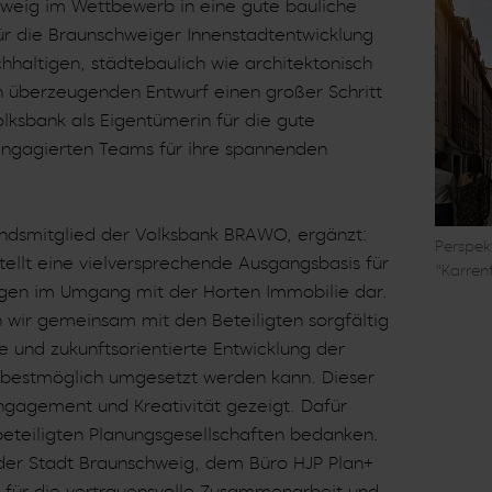
eig im Wettbewerb in eine gute bauliche
r die Braunschweiger Innenstadtentwicklung
haltigen, städtebaulich wie architektonisch
ch überzeugenden Entwurf einen großer Schritt
lksbank als Eigentümerin für die gute
ngagierten Teams für ihre spannenden
andsmitglied der Volksbank BRAWO, ergänzt:
Perspek
tellt eine vielversprechende Ausgangsbasis für
"Karren
en im Umgang mit der Horten Immobilie dar.
 wir gemeinsam mit den Beteiligten sorgfältig
e und zukunftsorientierte Entwicklung der
 bestmöglich umgesetzt werden kann. Dieser
ngagement und Kreativität gezeigt. Dafür
beteiligten Planungsgesellschaften bedanken.
der Stadt Braunschweig, dem Büro HJP Plan+
en für die vertrauensvolle Zusammenarbeit und