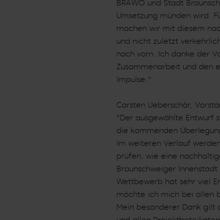
BRAWO und Stadt Braunschw
Umsetzung münden wird. Fü
machen wir mit diesem nach
und nicht zuletzt verkehrli
nach vorn. Ich danke der Vo
Zusammenarbeit und den e
Impulse."
Carsten Ueberschär, Vorst
"Der ausgewählte Entwurf s
die kommenden Überlegung
Im weiteren Verlauf werden
prüfen, wie eine nachhaltig
Braunschweiger Innenstadt
Wettbewerb hat sehr viel E
möchte ich mich bei allen 
Mein besonderer Dank gilt 
und allen Projektbeteiligt