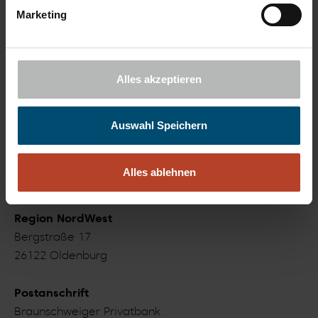
Marketing
Kontakt
Braunschweiger Privatbank
Alles akzeptieren
Willy-Brandt-Platz 19
38102 Braunschweig
Auswahl Speichern
Niederlassung Köln
Hohenzollernring 5
Alles ablehnen
50672 Köln
Region NordWest
Bergstraße 17
26122 Oldenburg
Postanschrift
Braunschweiger Privatbank