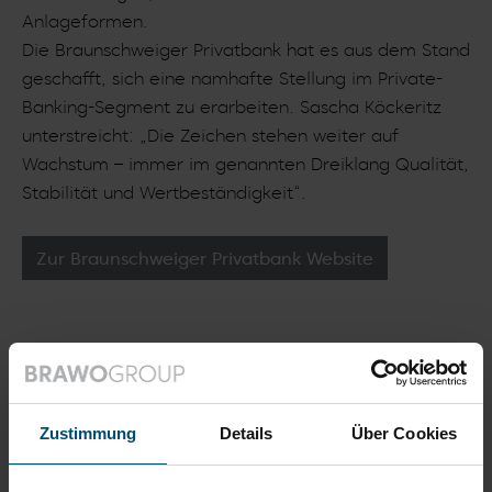
Anlageformen.
Die Braunschweiger Privatbank hat es aus dem Stand
geschafft, sich eine namhafte Stellung im Private-
Banking-Segment zu erarbeiten. Sascha Köckeritz
unterstreicht: „Die Zeichen stehen weiter auf
Wachstum – immer im genannten Dreiklang Qualität,
Stabilität und Wertbeständigkeit“.
Zur Braunschweiger Privatbank Website
Galerie
Zustimmung
Details
Über Cookies