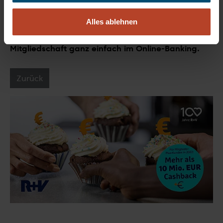
Sind Sie noch kein Mitglied? Mitgliedsanträge
bekommen sie in jeder Geschäftsstelle der
Alles ablehnen
Volksbank BraWo oder Sie beantragen die
Mitgliedschaft ganz einfach im Online-Banking.
Zurück