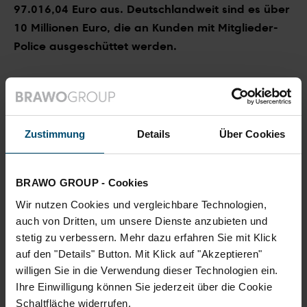
97.016,04 Euro aus. Deutschlandweit sind es über
10 Millionen Euro, die an Kunden mit Mitglieder-
Police ausgeschüttet werden.
Alle für einen und einer für alle
Und so funktioniert die Beitragsrückerstattung: Wenn
alle Mitglieder der Volksbank BraWo im Jahresverlauf
Zustimmung
Details
Über Cookies
zusammen weniger Schäden melden, als die R+V
kalkuliert, profitiert davon nicht nur die Versicherung,
sondern auch jedes Bankmitglied mit einer BraWo-
BRAWO GROUP - Cookies
MitgliederPlus PrivatPolice.
Wir nutzen Cookies und vergleichbare Technologien,
auch von Dritten, um unsere Dienste anzubieten und
Durch die Rückerstattung von bis zu zehn Prozent
stetig zu verbessern. Mehr dazu erfahren Sie mit Klick
auf den "Details" Button. Mit Klick auf "Akzeptieren"
leistet die R+V also nicht nur im Schadenfall. Hier
willigen Sie in die Verwendung dieser Technologien ein.
wird der genossenschaftliche Grundgedanke „Alle für
Ihre Einwilligung können Sie jederzeit über die Cookie
einen und einer für alle“ auf moderne Weise
Schaltfläche widerrufen.