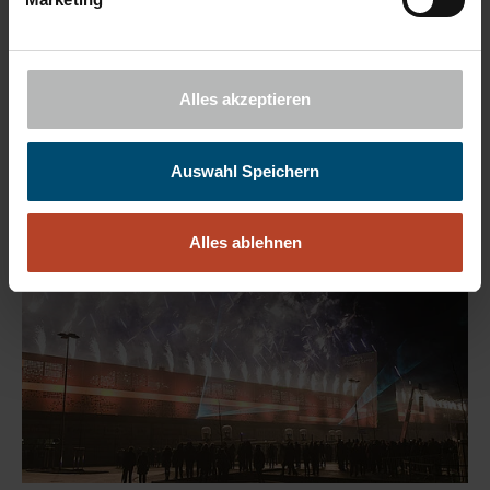
Ballonmodellage, Late-Night-Shopping und
attraktiven Rabattaktionen der teilnehmenden
Geschäfte. Zudem präsentiert eine Ausstellung bis
Alles akzeptieren
zum 22. November auf Großleinwänden die
Geschichte und Entwicklung des Areals von Wiesen-
und Ackerland im 18. Jahrhundert über verschiedene
Auswahl Speichern
historische Etappen bis heute.
Alles ablehnen