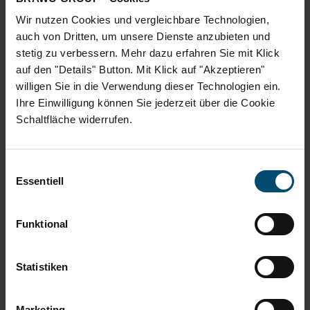
9.700 Besuchern pro Tag. „Das BraWoPark Shopping
Wir nutzen Cookies und vergleichbare Technologien,
Center hebt sich durch seine besondere Kombination
auch von Dritten, um unsere Dienste anzubieten und
aus Vielfalt, Komfort und regionaler Verbundenheit
stetig zu verbessern. Mehr dazu erfahren Sie mit Klick
deutlich von anderen Shopping Centern ab. Im
auf den "Details" Button. Mit Klick auf "Akzeptieren"
Herzen der Stadt gelegen – und mit einer sehr guten
willigen Sie in die Verwendung dieser Technologien ein.
ÖPNV-Anbindung, bietet es einen starken Anker für
Ihre Einwilligung können Sie jederzeit über die Cookie
den wöchentlichen Einkauf. Zudem findet man bei
Schaltfläche widerrufen.
uns sämtliche Dienstleistungen für den täglichen
Bedarf“, sagt BraWoPark-Centermanager Guido
Einwilligungsauswahl
Reuter.
Essentiell
Jubiläumsfest und Ausstellung vom 13. bis 15.
Funktional
November 2025
Gefeiert wird die zehnjährige Erfolgsgeschichte des
Statistiken
BraWoPark Shopping Centers vom 13. bis 15.
November mit einem Jubiläumsfest mit täglicher
Livemusik, beliebten Figuren aus der Sesamstraße,
Marketing