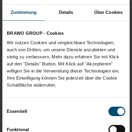
vermitteln. „Die Chancen KI-gestützter
Geschäftsmodelle liegen weniger in der Technologie,
Zustimmung
Details
Über Cookies
als in der Fähigkeit sie verantwortungsvoll zu
nutzen“, betont Nicole Mölling, Direktorin der
Volksbank BRAWO.
BRAWO GROUP - Cookies
Wir nutzen Cookies und vergleichbare Technologien,
Zuvor nutzte Prof. Dr. iur. Udo Wolfgang Becker von
auch von Dritten, um unsere Dienste anzubieten und
der Ostfalia Hochschule die Veranstaltung, um den
stetig zu verbessern. Mehr dazu erfahren Sie mit Klick
anwesenden Unternehmerinnen die neue
auf den "Details" Button. Mit Klick auf "Akzeptieren"
Stellenticket-Plattform der Ostfalia vorzustellen.
willigen Sie in die Verwendung dieser Technologien ein.
Ihre Einwilligung können Sie jederzeit über die Cookie
Diese bietet den Unternehmen nun ein zentrales
Schaltfläche widerrufen.
Stellenportal zur gezielten Ansprache von
Studierenden und Absolvent*innen.
Einwilligungsauswahl
Beim anschließenden Get-together mit Getränken
Essentiell
und Fingerfood nutzten viele Gäste die Gelegenheit
zum Austausch, Aufbau neuer Kontakte und zur
Funktional