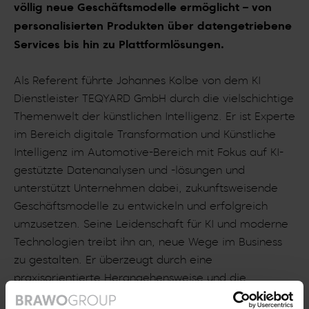
völlig neue Geschäftsmodelle ermöglicht – von
personalisierten Produkten über datengetriebene
Services bis hin zu Plattformlösungen.
Als Referent führte Johannes Kolbe von dem KI
Dienstleister TEQYARD GmbH durch die vielschichtige
Themenwelt der künstlichen Intelligenz. Er ist Experte
im Bereich digitale Transformation und Künstliche
Intelligenz im Automotive-Bereich mit Fokus auf KI-
gestützte Datenanalysen und -lösungen und
unterstützt Unternehmen dabei, zukunftsweisende
Geschäftsmodelle zu entwickeln und erfolgreich
umzusetzen. Seine Leidenschaft für KI und moderne
Technologien treibt ihn an, neue Wege im Business
zu gestalten. Er überzeugt durch eine
praxisorientierte Herangehensweise und die
Fähigkeit, komplexe Themen verständlich zu