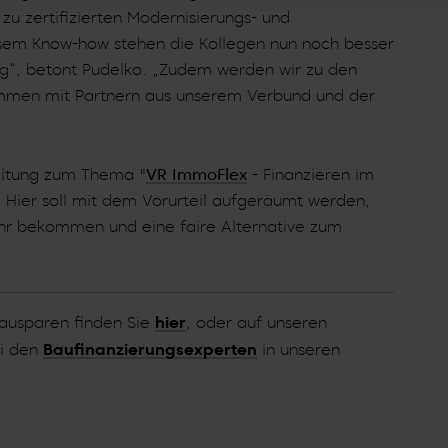
zu zertifizierten Modernisierungs- und
iesem Know-how stehen die Kollegen nun noch besser
ng“, betont Pudelko. „Zudem werden wir zu den
mmen mit Partnern aus unserem Verbund und der
taltung zum Thema "
VR ImmoFlex
- Finanzieren im
 Hier soll mit dem Vorurteil aufgeräumt werden,
hr bekommen und eine faire Alternative zum
ausparen finden Sie
hier
, oder auf unseren
ei den
Baufinanzierungsexperten
in unseren