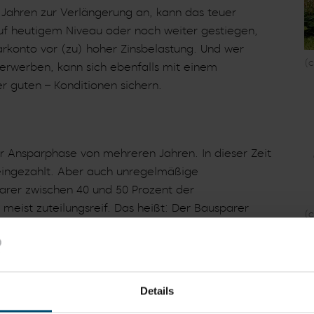
n Jahren zur Verlängerung an, kann das teuer
auf heutigem Niveau oder noch weiter gestiegen,
arkonto vor (zu) hoher Zinsbelastung. Und wer
(
 erwerben, kann sich ebenfalls mit einem
r guten – Konditionen sichern.
r Ansparphase von mehreren Jahren. In dieser Zeit
eingezahlt. Aber auch unregelmäßige
arer zwischen 40 und 50 Prozent der
meist zuteilungsreif. Das heißt: Der Bausparer
(
tsumme als Kredit zu festgelegten Konditionen. „Der
arer das gute Zinsniveau der noch gültigen Tarife
o, Leiter Baufinanzierung der Volksbank BraWo den
n sich günstige Konditionen und
Details
e in bis zu 30 Jahren. Die Bausparkasse Schwäbisch