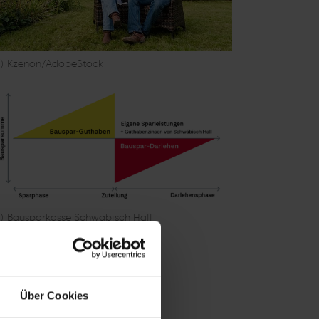
c) Kzenon/AdobeStock
c) Bausparkasse Schwäbisch Hall
Über Cookies