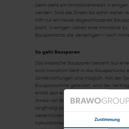
Denn steht ein Immobilienkredit in einige
werden: Sind die Zinsen bis dahin weiter 
hilft nur ein heute abgeschlossenes Bausp
plant, in einigen Jahren eine Immobilie zu
Bausparkonto die derzeitigen – noch imme
So geht Bausparen
Das klassische Bausparen besteht aus eine
wird monatlich Geld in das Bausparkonto 
Sonderzahlungen sind möglich. Hat der Sp
Bausparsumme geleistet, wird der Vertrag 
erhält sein eingezahltes Geld und die Res
Anreiz von Bausparkonten ist, dass sich Sp
langfristig sichern“, erklärt Klaus Pudelk
wesentlichen Vorteil. Kreditnehmer sicher
Zustimmung
Kalkulationssicherheit bis zur letzten Rat