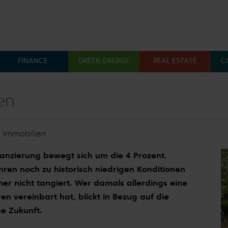
FINANCE
GREEN ENERGY
REAL ESTATE
C
Menü öffnen: Finance
Menü öffnen: Green En
Menü 
en
|
Immobilien
inanzierung bewegt sich um die 4 Prozent.
ahren noch zu historisch niedrigen Konditionen
r nicht tangiert. Wer damals allerdings eine
n vereinbart hat, blickt in Bezug auf die
ge Zukunft.