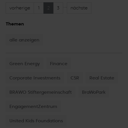
…
vorherige
1
2
3
nächste
Themen
alle anzeigen
Green Energy
Finance
Corporate Investments
CSR
Real Estate
BRAWO Stiftergemeinschaft
BraWoPark
EngagementZentrum
United Kids Foundations