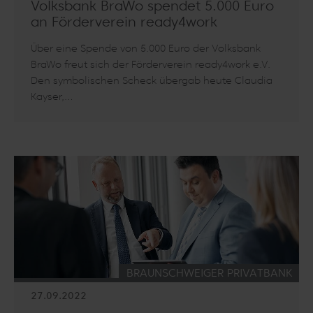
Volksbank BraWo spendet 5.000 Euro
an Förderverein ready4work
Über eine Spende von 5.000 Euro der Volksbank
BraWo freut sich der Förderverein ready4work e.V.
Den symbolischen Scheck übergab heute Claudia
Kayser,…
Artikel lesen: Volksbank BraWo spendet 5.000 Euro an Förder
KATEGORIE:
BRAUNSCHWEIGER PRIVATBANK
27.09.2022