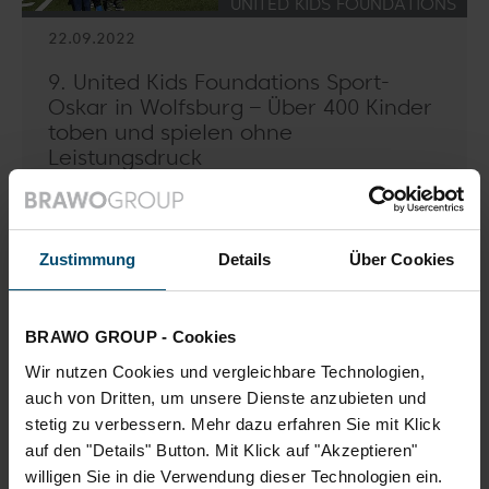
KATEGORIE:
UNITED KIDS FOUNDATIONS
22.09.2022
9. United Kids Foundations Sport-
Oskar in Wolfsburg – Über 400 Kinder
toben und spielen ohne
Leistungsdruck
Rund 420 Schülerinnen und Schüler aus 21
Wolfsburger Grundschulen waren am 22.
September im VfL-Stadion am Elsterweg
Zustimmung
Details
Über Cookies
zusammengekommen, um nach zwei…
Artikel lesen: 9. United Kids Foundations Sport-Oskar in Wolf
BRAWO GROUP - Cookies
Wir nutzen Cookies und vergleichbare Technologien,
auch von Dritten, um unsere Dienste anzubieten und
stetig zu verbessern. Mehr dazu erfahren Sie mit Klick
auf den "Details" Button. Mit Klick auf "Akzeptieren"
willigen Sie in die Verwendung dieser Technologien ein.