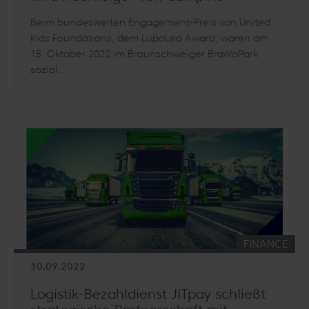
Beim bundesweiten Engagement-Preis von United
Kids Foundations, dem LupoLeo Award, waren am
15. Oktober 2022 im Braunschweiger BraWoPark
sozial…
Artikel lesen: LupoLeo Award 2022 - Persönlichkeit des Jahr
KATEGORIE:
FINANCE
30.09.2022
Logistik-Bezahldienst JITpay schließt