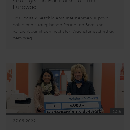
strategische Partnerschaft mit
Eurowag
Das Logistik-Bezahldienstunternehmen JITpay™
holt einen strategischen Partner an Bord und
vollzieht damit den nächsten Wachstumsschritt auf
dem Weg…
Artikel lesen: Logistik-Bezahldienst JITpay schließt strategis
KATEGO
CSR
27.09.2022