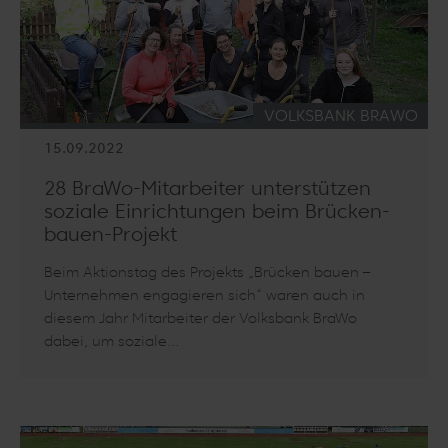
KATEGORIE:
VOLKSBANK BRAWO
15.09.2022
28 BraWo-Mitarbeiter unterstützen
soziale Einrichtungen beim Brücken-
bauen-Projekt
Beim Aktionstag des Projekts „Brücken bauen –
Unternehmen engagieren sich“ waren auch in
diesem Jahr Mitarbeiter der Volksbank BraWo
dabei, um soziale…
Artikel lesen: 28 BraWo-Mitarbeiter unterstützen soziale Ein