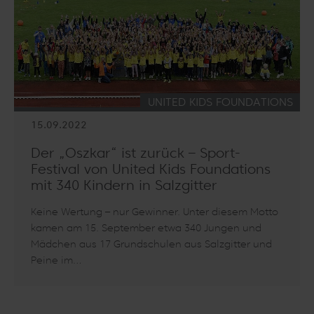
KATEGORIE:
UNITED KIDS FOUNDATIONS
15.09.2022
Der „Oszkar“ ist zurück – Sport-
Festival von United Kids Foundations
mit 340 Kindern in Salzgitter
Keine Wertung – nur Gewinner. Unter diesem Motto
kamen am 15. September etwa 340 Jungen und
Mädchen aus 17 Grundschulen aus Salzgitter und
Peine im…
Artikel lesen: Der „Oszkar“ ist zurück – Sport-Festival von Unit